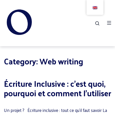
Skip
Skip
Skip
to
to
to
main
content
footer
navigation
Category:
Web writing
Écriture Inclusive : c’est quoi,
pourquoi et comment l’utiliser
Un projet ? Écriture inclusive : tout ce qu’il faut savoir La