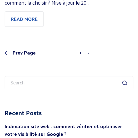
comment la choisir ? Mise à jour le 20…
READ MORE
Posts
Prev Page
1
2
pagination
Search
for:
Recent Posts
Indexation site web : comment vérifier et optimiser
votre visibilité sur Google ?