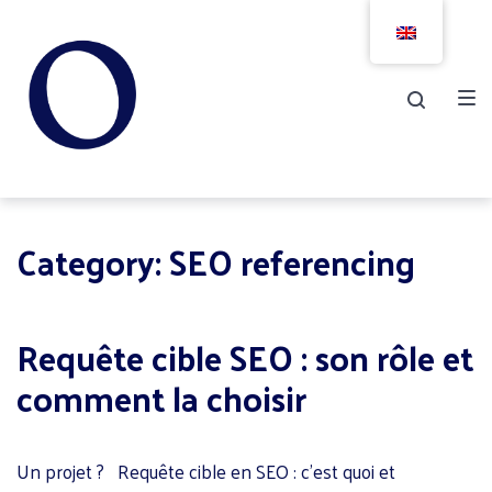
Skip
Skip
Skip
to
to
to
main
content
footer
navigation
Category:
SEO referencing
Requête cible SEO : son rôle et
comment la choisir
Un projet ? Requête cible en SEO : c’est quoi et